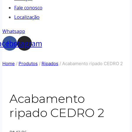
Fale conosco
Localização
Whatsapp
acebook
Instagram
Home
/
Produtos
/
Ripados
/
Acabamento ripado CEDRO 2
Acabamento
ripado CEDRO 2